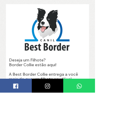
Deseja um Filhote?
Border Collie estão aqui!
A Best Border Collie entrega a você
mais do que um filhote saudável,
vacinado, vermifugado, microchipado
e com pedigree oficial. Aqui você
encontra filhotes com belo porte,
temperamento e caráter perfeitos.
CONHEÇA O SITE