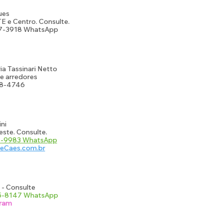
ues
 e Centro. Consulte.
67-3918 WhatsApp
ia Tassinari Netto
e arredores
148-4746
ni
ste. Consulte.
61-9983 WhatsApp
eCaes.com.br
 - Consulte
75-8147 WhatsApp
gram