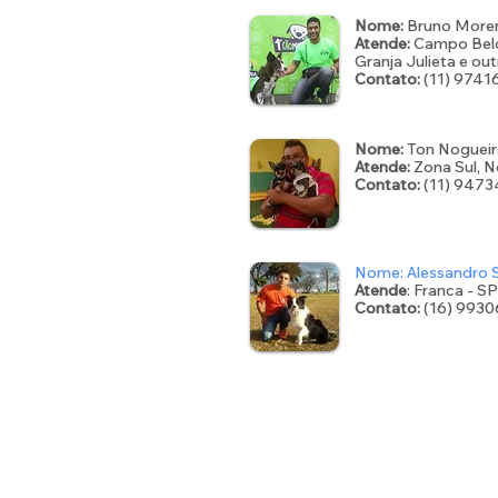
Nome:
Bruno More
Atende:
Campo Belo
Granja Julieta e ou
Contato:
(11) 9741
Nome:
Ton Nogueir
Atende:
Zona Sul, N
Contato:
(11) 947
Nome: Alessandro S
Atende
: Franca - SP
Contato:
(16) 993