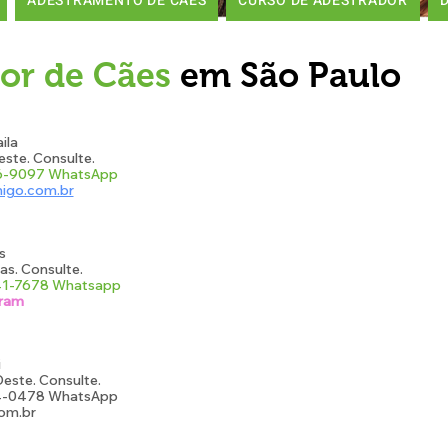
ADESTRAMENTO DE CÃES
CURSO DE ADESTRADOR
or de Cães
em São Paulo
ila
ste. Consulte.
56-9097 WhatsApp
igo.com.br
s
s. Consulte.
841-7678 Whatsapp
gram
i
Oeste. Consulte.
4-0478 WhatsApp
com.br