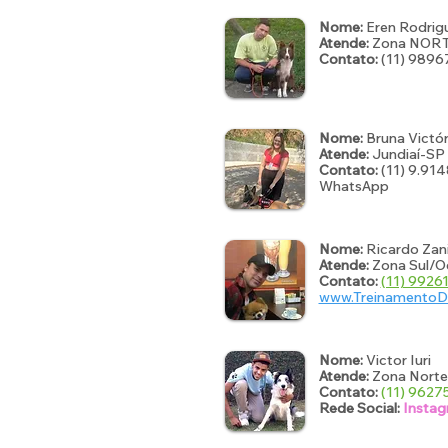
Nome:
Eren Rodrig
Atende:
Zona NORTE
Contato:
(11) 989
Nome:
Bruna Victór
Atende:
Jundiaí-SP 
Contato:
(11) 9.9
WhatsApp
Nome:
Ricardo Zani
Atende:
Zona Sul/Oe
Contato:
(11) 992
www.TreinamentoD
Nome:
Victor Iuri
Atende:
Zona Norte
Contato:
(11) 962
Rede Social:
Insta