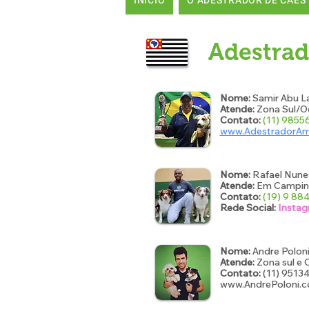
INÍCIO
O ADESTRADOR DE CÃES
Adestrad
Nome:
Samir Abu La
Atende:
Zona Sul/Oe
Contato:
(11) 985
www.AdestradorAm
Nome:
Rafael Nune
Atende:
Em Campina
Contato:
(19) 9 8
Rede Social:
Insta
Nome:
Andre Polon
Atende:
Zona sul e 
Contato:
(11) 9513
www.AndrePoloni.