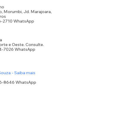
no
, Morumbi, Jd. Marajoara,
tros
6-2710
WhatsApp
a
orte e Oeste. Consulte.
34-7026 WhatsApp
ouza - Saiba mais
06-8646 WhatsApp